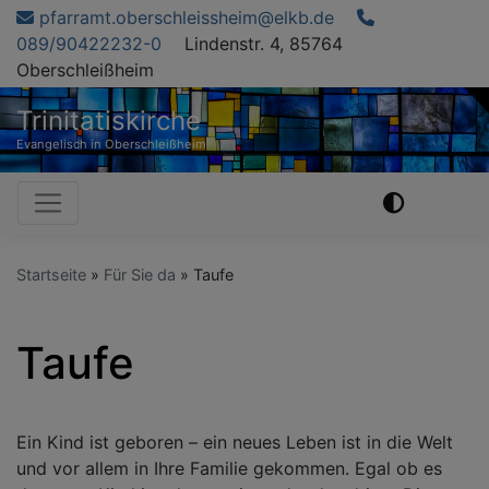
Direkt
pfarramt.oberschleissheim@elkb.de
zum
089/90422232-0
Lindenstr. 4, 85764
Inhalt
Oberschleißheim
Trinitatiskirche
Evangelisch in Oberschleißheim
Hauptnavigation
Startseite
Für Sie da
Taufe
Taufe
Ein Kind ist geboren – ein neues Leben ist in die Welt
und vor allem in Ihre Familie gekommen. Egal ob es