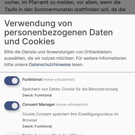
vorher, im Pfarramt zu melden, vor allem, wenn die
Taufe in den Sommermonaten stattfinden soll, da die
Wochenenden manchmal ziemlich ausgebucht sind.
Verwendung von
personenbezogenen Daten
und Cookies
In welchem Alter werden Kinder getauft?
Sie bestimmen, wie alt Ihr Kind bei der Taufe sein soll.
Bitte die Dienste und Anwendungen von Drittanbietern
Viele Eltern lassen ihre Kinder im ersten Lebensjahr
auswählen, die wir nutzen möchten.
Für weitere Informationen
taufen, aber es gibt keine Altersgrenze. Gerne taufen
bitte unsere
Datenschutzhinweise
lesen.
wir auch Geschwister gemeinsam. Wenn Sie Ihrem Kind
die Entscheidung zur Taufe selber überlassen wollen,
Funktional
(immer erforderlich)
ist vielleicht der Konfirmandenkurs eine gute
Speichern von Daten: Cookie für die Benutzersitzung
Möglichkeit dafür. Selbstverständlich können sich auch
Zweck
:
Funktional
Erwachsene bei uns melden, die getauft werden
Consent Manager
(immer erforderlich)
möchten.
Cookie Consent speichert Ihre Einwilligungsstatus im
Browser
Zweck
:
Funktional
Müssen die Eltern Mitglieder der Kirche sein?