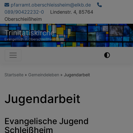
Direkt
pfarramt.oberschleissheim@elkb.de
zum
089/90422232-0
Lindenstr. 4, 85764
Inhalt
Oberschleißheim
Trinitatiskirche
Evangelisch in Oberschleißheim
Hauptnavigation
Startseite
Gemeindeleben
Jugendarbeit
Jugendarbeit
Evangelische Jugend
Schleißheim