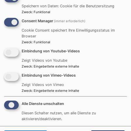
wieder Aktionen für Kinder an.
Speichern von Daten: Cookie für die Benutzersitzung
S wie Schleißheim
Zweck
:
Funktional
Consent Manager
(immer erforderlich)
Die EJ setzt sich aus der Jugend der Trinitatiskirche in
Oberschleißheim und der Jugend der
Genezareth-
Cookie Consent speichert Ihre Einwilligungsstatus im
Browser
Kirche
Unterschleißheim zusammen. Die Gemeinden in
Zweck
:
Funktional
Ober- und Unterschleißheim arbeiten hier zusammen
Einbindung von Youtube-Videos
und tauschen sich aus. Deswegen finden manche
Veranstaltungen in den Räumen in Oberschleißheim
Zeigt Videos von Youtube
statt und manche in Unterschleißheim.
Zweck
:
Eingebettete externe Inhalte
Einbindung von Vimeo-Videos
Zeigt Videos von Vimeo
Zweck
:
Eingebettete externe Inhalte
Alle Dienste umschalten
Diesen Schalter nutzen, um alle Dienste zu
aktivieren/deaktivieren.