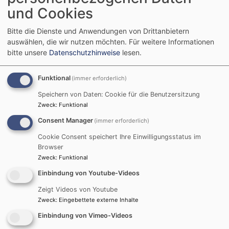
"Die FORUM-Studie hat mit schmerzlicher Klarheit
und Cookies
offengelegt, dass auch in der Evang. Kirche viele
Menschen jahrzehntelang viel zu wenig Schutz vor
Bitte die Dienste und Anwendungen von Drittanbietern
sexualisierter Gewalt erhalten haben. Wir schauen hier
auswählen, die wir nutzen möchten.
Für weitere Informationen
in einen Abgrund, der noch viel tiefer ist als befürchtet.
bitte unsere
Datenschutzhinweise
lesen.
Es ist einfach furchtbar, was Kindern, Jugendlichen
und Erwachsenen in unserer Kirche angetan wurde -
Funktional
(immer erforderlich)
ich kann nur ahnen, welche Schmerzen die Betroffenen
Speichern von Daten: Cookie für die Benutzersitzung
ertragen müssen.
Zukünftig muss gelten: Null
Zweck
:
Funktional
Toleranz gegenüber Tätern, alle erdenkliche Hilfe für
Consent Manager
(immer erforderlich)
die Betroffenen.
Cookie Consent speichert Ihre Einwilligungsstatus im
In der Berichterstattung steht die ungenügende
Browser
Datenlage im Vordergrund. Das hätte tatsächlich
Zweck
:
Funktional
besser laufen müssen. Allerdings hat die Studie
Einbindung von Youtube-Videos
durchaus wichtige Ergebnisse gebracht. Ihr Ziel war es,
Zeigt Videos von Youtube
die systemischen Gründe zu identifizieren, die in der
Zweck
:
Eingebettete externe Inhalte
Evang. Kirche Missbrauch befördern.
Das klare
Einbindung von Vimeo-Videos
Ergebnis ist, dass jede Form von Macht oder