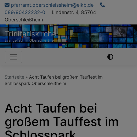
Direkt
pfarramt.oberschleissheim@elkb.de
zum
089/90422232-0
Lindenstr. 4, 85764
Inhalt
Oberschleißheim
Trinitatiskirche
Evangelisch in Oberschleißheim
Hauptnavigation
Startseite
Acht Taufen bei großem Tauffest im
Schlosspark Oberschleißheim
Acht Taufen bei
großem Tauffest im
Schlosspark