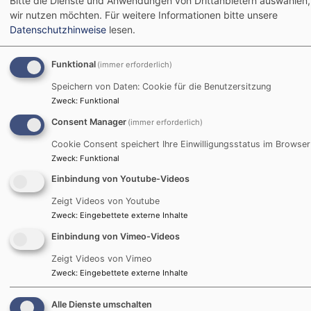
Bitte die Dienste und Anwendungen von Drittanbietern auswählen,
Hier den Text für vk_blockly einfügen.
wir nutzen möchten.
Für weitere Informationen bitte unsere
Datenschutzhinweise
lesen.
Nicht barrierefreie Inhalte
Funktional
(immer erforderlich)
Die nachstehend aufgeführten Inhalte sind aus den
Speichern von Daten: Cookie für die Benutzersitzung
folgenden Gründen nicht barrierefrei:
Zweck
:
Funktional
Consent Manager
(immer erforderlich)
Barrieren Melden, Feedback
Cookie Consent speichert Ihre Einwilligungsstatus im Browser
und Kontaktangaben
Zweck
:
Funktional
Einbindung von Youtube-Videos
Sind Ihnen Barrieren beim Zugang zu Inhalten auf
trinitatiskirche.org aufgefallen? Dann können Sie sich
Zeigt Videos von Youtube
Zweck
:
Eingebettete externe Inhalte
gerne bei uns melden. Wir freuen uns auf Ihr Feedback
und bemühen uns, die gemeldeten Barrieren in Rahmen
Einbindung von Vimeo-Videos
der technischen und wirtschaftlichen Möglichkeiten
Zeigt Videos von Vimeo
schnellstmöglich zu beheben. Bitte teilen Sie uns mit,
Zweck
:
Eingebettete externe Inhalte
auf welche Seite und bei welcher Funktion Sie auf
Barrieren gestoßen sind. Kopieren Sie hierfür einfach
Alle Dienste umschalten