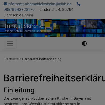
Direkt
pfarramt.oberschleissheim@elkb.de
zum
089/90422232-0
Lindenstr. 4, 85764
Inhalt
Oberschleißheim
Trinitatiskirche
Evangelisch in Oberschleißheim
Hauptnavigation
Startseite
Barrierefreiheitserklärung
Barrierefreiheitserklä
Einleitung
Die Evangelisch-Lutherischen Kirche in Bayern ist
bestrebt, ihre Website trinitatiskirche.org in