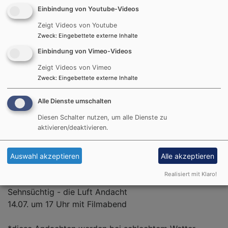
es eine passende Aktion und Zeit für viel Spaß und
Einbindung von Youtube-Videos
Gemeinschaft. Kommt gerne zu den verschiedenen
Andachten und entdeckt selbst, was für euch
Zeigt Videos von Youtube
elementar ist.
Zweck
:
Eingebettete externe Inhalte
Einbindung von Vimeo-Videos
Wir freuen uns auf alle Neugierigen
Zeigt Videos von Vimeo
EJ Schleißheim
Zweck
:
Eingebettete externe Inhalte
Erfrischend - die Wasser Andacht
Alle Dienste umschalten
23.06. um 17 Uhr mit Wasserschlacht*
Diesen Schalter nutzen, um alle Dienste zu
Geschaffen - die Erd Andacht
aktivieren/deaktivieren.
30.06. um 17 Uhr mit Pflanzaktion
Auswahl akzeptieren
Alle akzeptieren
Begeistert - die Feuer Andacht
07.07. ab 19 Uhr mit Lagerfeuer*
Realisiert mit Klaro!
Sehnsüchtig - die Luft Andacht
14.07. um 17 Uhr mit Filmabend