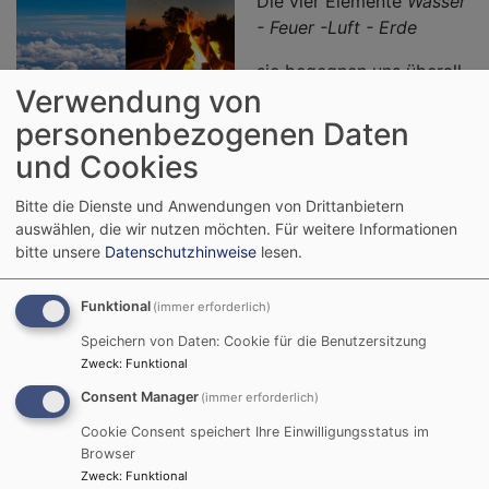
Die vier Elemente
Wasser
- Feuer -Luft - Erde
sie begegnen uns überall
Verwendung von
und immer wieder finden
wir sie wieder. Sie sind
personenbezogenen Daten
elementar.
und Cookies
Doch was ist in deinem
Bitte die Dienste und Anwendungen von Drittanbietern
Leben elementar? Was ist für deinen Glauben
auswählen, die wir nutzen möchten.
Für weitere Informationen
elementar?
bitte unsere
Datenschutzhinweise
lesen.
Was ist das, was dich erfrischt wie Wasser und dir
Funktional
(immer erforderlich)
neue Kraft gibt? Was erdet dich und wie kannst du
wachsen? Was begeistert dich und lässt dich Feuer
Speichern von Daten: Cookie für die Benutzersitzung
Zweck
:
Funktional
und Flamme werden? Wonach sehnst du dich und was
ist dein Himmel?
Consent Manager
(immer erforderlich)
Cookie Consent speichert Ihre Einwilligungsstatus im
All diesen Fragen wollen wir nachgehen und jedem
Browser
Element einen Abend widmen. Zu jeder Andacht gibt
Zweck
:
Funktional