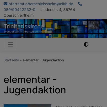
Direkt
pfarramt.oberschleissheim@elkb.de
zum
089/90422232-0
Lindenstr. 4, 85764
Inhalt
Oberschleißheim
Trinitatiskirche
Evangelisch in Oberschleißheim
Hauptnavigation
Startseite
elementar - Jugendaktion
elementar -
Jugendaktion