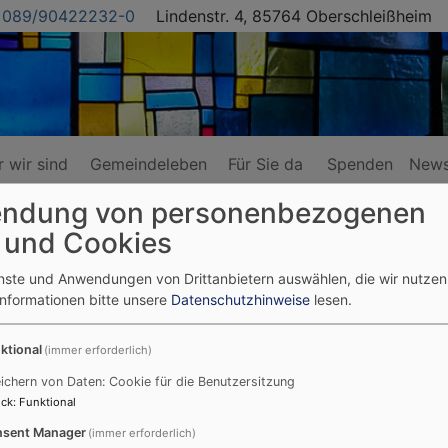
089/90422232-0
Lindenstr. 4, 85764 Oberschleißheim
 wir sind
Gemeindeleben
Für Sie da
Spenden
News
ndung von personenbezogenen
 und Cookies
er der Parkschule
enste und Anwendungen von Drittanbietern auswählen, die wir nutze
Informationen bitte unsere
Datenschutzhinweise
lesen.
ktion der Viertklässler 
ktional
(immer erforderlich)
ichern von Daten: Cookie für die Benutzersitzung
ck
:
Funktional
Hier finden Sie einen Bericht über die Bastelaktion der V
Unterricht an der Parkschule für behinderte Menschen au
sent Manager
(immer erforderlich)