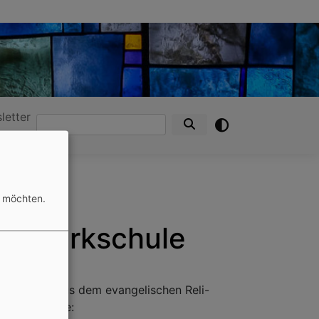
letter
Suche
n möchten.
der Parkschule
iertklässler aus dem evangelischen Reli-
s der Ukraine: