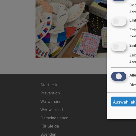
Coo
Zwe
Ein
Zei
Zwe
Ein
Zei
Zwe
All
Hauptnavigation
Die
Startseite
Prävention
Auswahl ak
Wo wir sind
Wer wir sind
Gemeindeleben
Für Sie da
Spenden