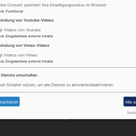
kie Consent speichert Ihre Einwilligungsstatus im Browser
https://www.gs-parksiedlung.de/component/content/artic
ck
:
Funktional
helfen.html?lang=de-DE&Itemid=101
bindung von Youtube-Videos
gt Videos von Youtube
ck
:
Eingebettete externe Inhalte
bindung von Vimeo-Videos
gt Videos von Vimeo
ck
:
Eingebettete externe Inhalte
e Dienste umschalten
Fußbereichsmenü
Be
sen Schalter nutzen, um alle Dienste zu aktivieren/deaktivieren.
Kontakt
Cookie-Einstellungen
zeptieren
Alle 
Impressum
Datenschutzerklärung
Reali
Barrierefreiheitserklärung