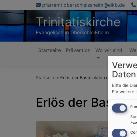
Direkt
pfarramt.oberschleissheim@elkb.de
zum
Trinitatiskirche
Inhalt
Evangelisch in Oberschleißheim
Startseite
Prävention
Wo wir sind
Wer
Hauptnavigation
Verwe
Daten
Startseite
Erlös der Bastelaktion der Viertklässl
Bitte die Di
Für weitere 
Erlös der Bastela
Fun
Spe
Zwe
Con