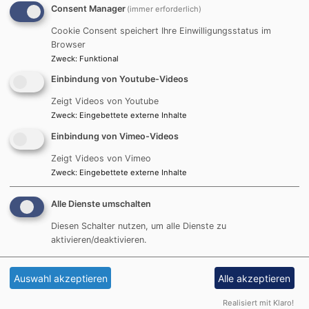
Gerne können Erntegaben
Consent Manager
(immer erforderlich)
vorbeigebracht werden,
Cookie Consent speichert Ihre Einwilligungsstatus im
die Kirche ist am Feiertag,
Browser
3. Oktober, dafür
Zweck
:
Funktional
geöffnet (oder beim
Einbindung von Youtube-Videos
Pfarramt hinstellen bzw.
klingeln). Das Obst und
Zeigt Videos von Youtube
Gemüse kommt dann zum
Zweck
:
Eingebettete externe Inhalte
Schleißheimer Tisch und
Einbindung von Vimeo-Videos
wird dort verteilt.
Zeigt Videos von Vimeo
Zweck
:
Eingebettete externe Inhalte
Alle Dienste umschalten
Diesen Schalter nutzen, um alle Dienste zu
aktivieren/deaktivieren.
Hauptnavigation
Fußbereichsmenü
Benutzerme
Startseite
Kontakt
Anmelden
Prävention
Cookie-Einstellungen
Auswahl akzeptieren
Alle akzeptieren
Wo wir sind
Impressum
Realisiert mit Klaro!
Wer wir sind
Datenschutzerklärung