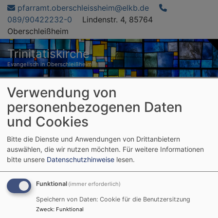
Direkt
pfarramt.oberschleissheim@elkb.de
zum
089/90422232-0
Lindenstr. 4, 85764
Inhalt
Oberschleißheim
Trinitatiskirche
Evangelisch in Oberschleißheim
Hauptnavigation
Verwendung von
personenbezogenen Daten
und Cookies
Startseite
Familiengottesdienst an Erntedank
Bitte die Dienste und Anwendungen von Drittanbietern
auswählen, die wir nutzen möchten.
Für weitere Informationen
Familiengottesdienst
bitte unsere
Datenschutzhinweise
lesen.
an Erntedank
Funktional
(immer erforderlich)
Speichern von Daten: Cookie für die Benutzersitzung
Zweck
:
Funktional