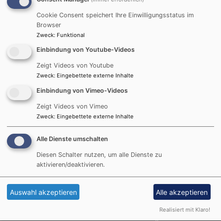
Blättern Sie schon vor der
Verteilung in der ersten
Cookie Consent speichert Ihre Einwilligungsstatus im
Browser
gemeinsamen Ausgaben
Zweck
:
Funktional
der Kirchengemeinden
Oberschleißheim und
Einbindung von Youtube-Videos
Unterschleißheim.
Zeigt Videos von Youtube
Zweck
:
Eingebettete externe Inhalte
Das Heft können Sie hier
Einbindung von Vimeo-Videos
herunterladen.
Zeigt Videos von Vimeo
Bildrechte
KG OSH / USH
Zweck
:
Eingebettete externe Inhalte
Alle Dienste umschalten
Diesen Schalter nutzen, um alle Dienste zu
Hauptnavigation
Fußbereichsmenü
Benutzerme
Startseite
Kontakt
Anmelden
aktivieren/deaktivieren.
Prävention
Cookie-Einstellungen
Wo wir sind
Impressum
Auswahl akzeptieren
Alle akzeptieren
Wer wir sind
Datenschutzerklärung
Realisiert mit Klaro!
Gemeindeleben
Barrierefreiheitserklärung