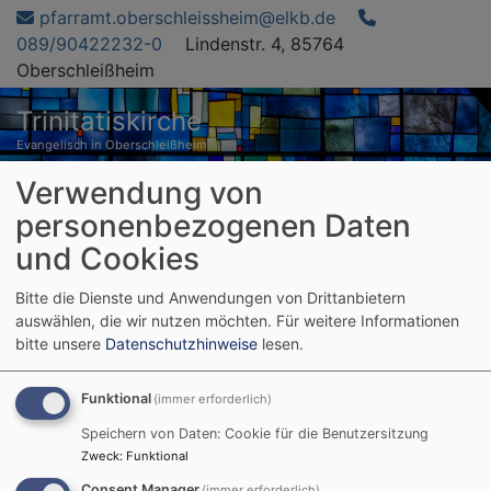
Direkt
pfarramt.oberschleissheim@elkb.de
zum
089/90422232-0
Lindenstr. 4, 85764
Inhalt
Oberschleißheim
Trinitatiskirche
Evangelisch in Oberschleißheim
Verwendung von
Hauptnavigation
personenbezogenen Daten
und Cookies
Startseite
Gemeindebrief online
Bitte die Dienste und Anwendungen von Drittanbietern
auswählen, die wir nutzen möchten.
Für weitere Informationen
bitte unsere
Datenschutzhinweise
lesen.
Gemeindebrief online
Funktional
(immer erforderlich)
Speichern von Daten: Cookie für die Benutzersitzung
Der neue Gemeindebrief
Zweck
:
Funktional
ist online.
Consent Manager
(immer erforderlich)