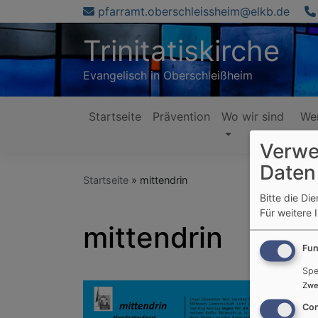
Direkt
pfarramt.oberschleissheim@elkb.de
zum
Trinitatiskirche
Inhalt
Evangelisch in Oberschleißheim
Startseite
Prävention
Wo wir sind
Wer
Hauptnavigation
Verwe
Daten
Startseite
mittendrin
Bitte die Di
Für weitere 
mittendrin
Fun
Spe
Zwe
Con