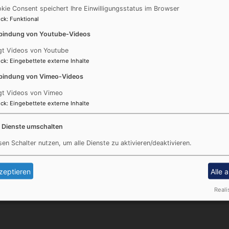
Religionspädagogin Lucie Gerstmann verabschieden, die
kie Consent speichert Ihre Einwilligungsstatus im Browser
verlässt.
ck
:
Funktional
bindung von Youtube-Videos
Nach dem Gottesdienst ist Zeit für das persönliche Abs
gt Videos von Youtube
ck
:
Eingebettete externe Inhalte
bindung von Vimeo-Videos
gt Videos von Vimeo
ck
:
Eingebettete externe Inhalte
e Dienste umschalten
Fußbereichsmenü
Be
Kontakt
sen Schalter nutzen, um alle Dienste zu aktivieren/deaktivieren.
Cookie-Einstellungen
Impressum
zeptieren
Alle 
Datenschutzerklärung
Reali
Barrierefreiheitserklärung