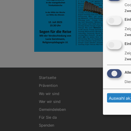
Coo
Zwe
Ein
Zei
Zwe
Ein
Zei
Zwe
All
Hauptnavigation
Startseite
Die
Prävention
Wo wir sind
Auswahl ak
Wer wir sind
Gemeindeleben
Für Sie da
Spenden