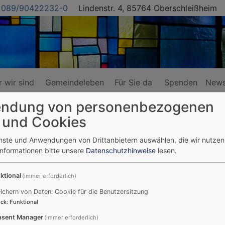
089/90422232-0
Lindenstr. 4, 85764 Oberschleißheim
 wir sind
Gemeindeleben
Für Sie da
Spenden
News
ndung von personenbezogenen
 und Cookies
enste und Anwendungen von Drittanbietern auswählen, die wir nutze
Informationen bitte unsere
Datenschutzhinweise
lesen.
ktional
(immer erforderlich)
ichern von Daten: Cookie für die Benutzersitzung
ck
:
Funktional
Am
Mittwoch, den 12. Juli
feiern wir den Mittendrin-Ab
überschrieben mit „
Segen für die Reise
“, in diesem Gott
sent Manager
(immer erforderlich)