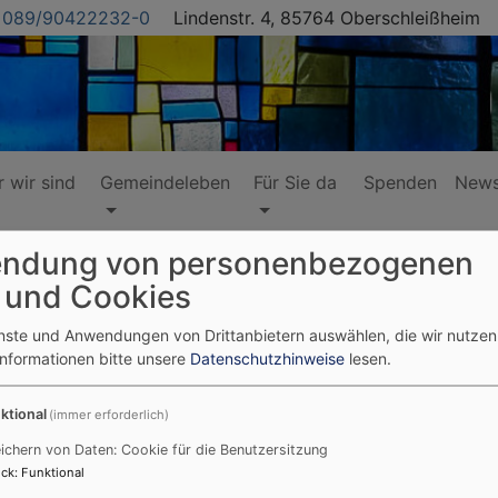
089/90422232-0
Lindenstr. 4, 85764 Oberschleißheim
 wir sind
Gemeindeleben
Für Sie da
Spenden
News
ndung von personenbezogenen
 und Cookies
enste und Anwendungen von Drittanbietern auswählen, die wir nutze
 Grundschulkinder
Informationen bitte unsere
Datenschutzhinweise
lesen.
ktional
(immer erforderlich)
ichern von Daten: Cookie für die Benutzersitzung
2024 9:00 Uhr-13:00 Uhr im Genezareth-Zentrum Unter
ck
:
Funktional
lichen der EJS sind einen Vormittag im Genezareth-Haus fü