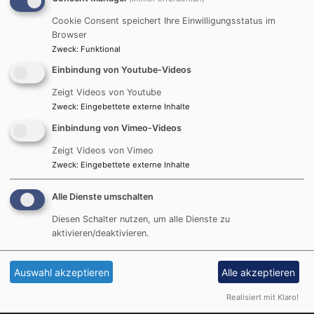
allen christlichen Frauen
dieser Welt einen
Cookie Consent speichert Ihre Einwilligungsstatus im
Browser
ökumenischen
Bildrechte
WGT e.V.
Zweck
:
Funktional
Gottesdienst in
Maria
Patrona Bavariae
. Natürlich sind dazu auch alle
Einbindung von Youtube-Videos
Männer herzlich willkommen.
Zeigt Videos von Youtube
Zweck
:
Eingebettete externe Inhalte
Thema in diesem Jahr ist: “
Glaube bewegt
”. Das
Einbindung von Vimeo-Videos
stellen uns Frauen aus
Taiwan
vor, die in diesem Jahr
den Gottesdienst vorbereitet haben.
Zeigt Videos von Vimeo
Zweck
:
Eingebettete externe Inhalte
Alle Dienste umschalten
Diesen Schalter nutzen, um alle Dienste zu
Hauptnavigation
Fußbereichsmenü
Benutzerme
Startseite
Kontakt
Anmelden
aktivieren/deaktivieren.
Prävention
Cookie-Einstellungen
Wo wir sind
Impressum
Auswahl akzeptieren
Alle akzeptieren
Wer wir sind
Datenschutzerklärung
Realisiert mit Klaro!
Gemeindeleben
Barrierefreiheitserklärung