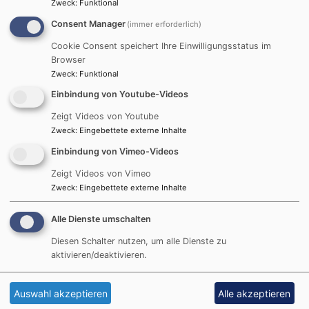
Ehrenamtliche Helfer und
Zweck
:
Funktional
Helferinnen für den
Consent Manager
(immer erforderlich)
Seniorenpark
Cookie Consent speichert Ihre Einwilligungsstatus im
Oberschleißheim gesucht,
Browser
weitere Informationen
Zweck
:
Funktional
hier:
Einbindung von Youtube-Videos
Zeigt Videos von Youtube
Zweck
:
Eingebettete externe Inhalte
Einbindung von Vimeo-Videos
Zeigt Videos von Vimeo
Zweck
:
Eingebettete externe Inhalte
Zeit schenken - Flyer
718.17 KB
Alle Dienste umschalten
Diesen Schalter nutzen, um alle Dienste zu
aktivieren/deaktivieren.
Hauptnavigation
Fußbereichsmenü
Benutzerme
Startseite
Kontakt
Anmelden
Auswahl akzeptieren
Alle akzeptieren
Prävention
Cookie-Einstellungen