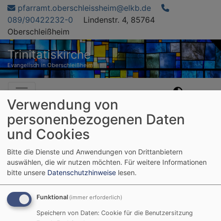
Direkt
pfarramt.oberschleissheim@elkb.de
zum
089/90422232-0
Lindenstr. 4, 85764
Inhalt
Oberschleißheim
Trinitatiskirche
Evangelisch in Oberschleißheim
Hauptnavigation
Verwendung von
personenbezogenen Daten
Startseite
Zeit schenken - machen Sie mit!
und Cookies
Bitte die Dienste und Anwendungen von Drittanbietern
Zeit schenken -
auswählen, die wir nutzen möchten.
Für weitere Informationen
bitte unsere
Datenschutzhinweise
lesen.
machen Sie mit!
Funktional
(immer erforderlich)
Speichern von Daten: Cookie für die Benutzersitzung