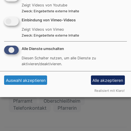
Zeigt Videos von Youtube
Zweck
:
Eingebettete externe Inhalte
Pfarramt 089 3150441
Einbindung von Vimeo-Videos
089 904 222 32-0
Pfarrerin Martina Buck 089 3150441
Zeigt Videos von Vimeo
089 904 222 32-3
Zweck
:
Eingebettete externe Inhalte
Alrun Schliemann 089 3150441
089 904 222 32-1
Alle Dienste umschalten
Diesen Schalter nutzen, um alle Dienste zu
Fax 089 3151411
aktivieren/deaktivieren.
089 904 222 32-9
Auswahl akzeptieren
Alle akzeptieren
Realisiert mit Klaro!
Pfarramt
Oberschleißheim
Telefonkontakt
Pfarrerin