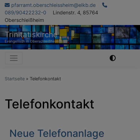
Direkt
pfarramt.oberschleissheim@elkb.de
zum
089/90422232-0
Lindenstr. 4, 85764
Inhalt
Oberschleißheim
Trinitatiskirche
Evangelisch in Oberschleißheim
Hauptnavigation
Startseite
Telefonkontakt
Telefonkontakt
Neue Telefonanlage