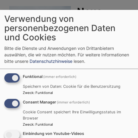
Neue
Verwendung von
personenbezogenen Daten
und Cookies
Bitte die Dienste und Anwendungen von Drittanbietern
Bildrechte
Adobe Stockfoto
Telefonanlage installiert
auswählen, die wir nutzen möchten.
Für weitere Informationen
bitte unsere
Datenschutzhinweise
lesen.
Funktional
(immer erforderlich)
Das Pfarramt hat eine neue Telefonanlage
Speichern von Daten: Cookie für die Benutzersitzung
installiert.
Zweck
:
Funktional
Daher sind die einzelnen Nebenstellen jetzt auch
Consent Manager
(immer erforderlich)
direkt zu erreichen.
Die bisherigen Rufnummern bleiben aber weiter
Cookie Consent speichert Ihre Einwilligungsstatus im
bestehen.
Browser
Zweck
:
Funktional
Die zusätzlichen Rufnummern sind:
Einbindung von Youtube-Videos